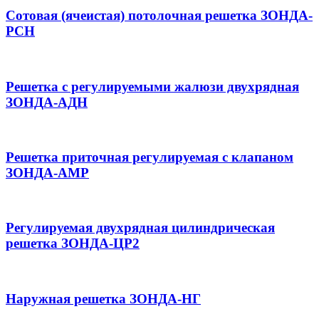
Сотовая (ячеистая) потолочная решетка ЗОНДА-
РСН
Решетка с регулируемыми жалюзи двухрядная
ЗОНДА-АДН
Решетка приточная регулируемая с клапаном
ЗОНДА-АМР
Регулируемая двухрядная цилиндрическая
решетка ЗОНДА-ЦР2
Наружная решетка ЗОНДА-НГ