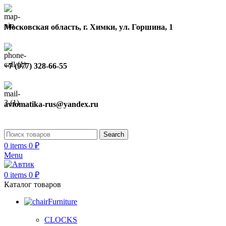
Московская область, г. Химки, ул. Горшина, 1
+7 (977) 328-66-55
avtomatika-rus@yandex.ru
Search
0
items
0
₽
Menu
0
items
0
₽
Каталог товаров
Furniture
CLOCKS