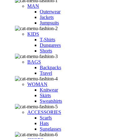
MAN
Outerwear
Jackets
Jumpsuits
KIDS
T-Shirts
Dungarees
Shorts
BAGS
Backpacks
Travel
WOMAN
Knitwear
Skirts
Sweatshirts
ACCESSORIES
Scarfs
Hats
Sunglasses