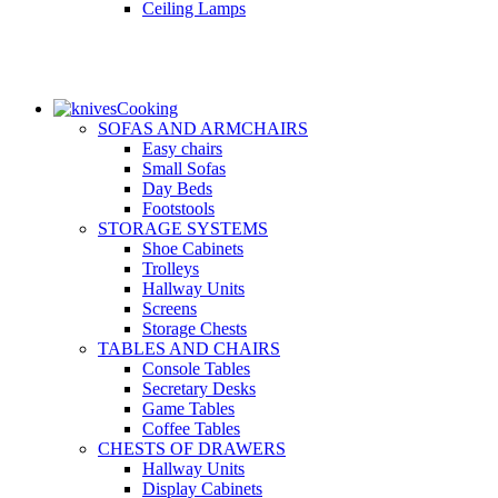
Ceiling Lamps
Cooking
SOFAS AND ARMCHAIRS
Easy chairs
Small Sofas
Day Beds
Footstools
STORAGE SYSTEMS
Shoe Cabinets
Trolleys
Hallway Units
Screens
Storage Chests
TABLES AND CHAIRS
Console Tables
Secretary Desks
Game Tables
Coffee Tables
CHESTS OF DRAWERS
Hallway Units
Display Cabinets