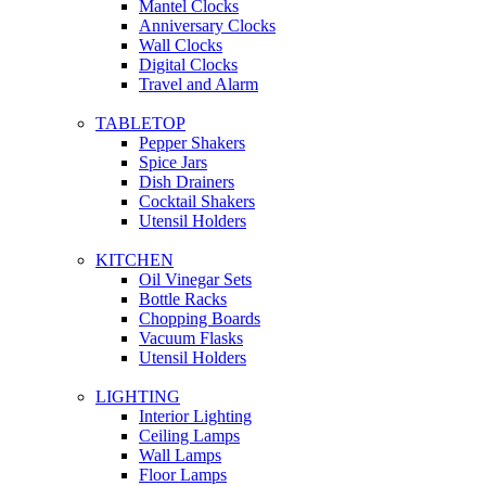
Mantel Clocks
Anniversary Clocks
Wall Clocks
Digital Clocks
Travel and Alarm
TABLETOP
Pepper Shakers
Spice Jars
Dish Drainers
Сocktail Shakers
Utensil Holders
KITCHEN
Oil Vinegar Sets
Bottle Racks
Chopping Boards
Vacuum Flasks
Utensil Holders
LIGHTING
Interior Lighting
Ceiling Lamps
Wall Lamps
Floor Lamps