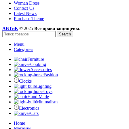
Woman Dress
Contact Us
Latest News
Purchase Theme
АВТиК
© 2025
Все права защищены
.
Search
Menu
Categories
Furniture
Cooking
Accessories
Fashion
Clocks
Lighting
Toys
Hand Made
Minimalism
Electronics
Cars
Home
Магазин