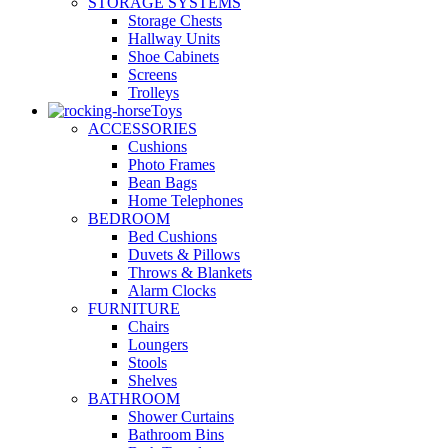
STORAGE SYSTEMS
Storage Chests
Hallway Units
Shoe Cabinets
Screens
Trolleys
Toys
ACCESSORIES
Cushions
Photo Frames
Bean Bags
Home Telephones
BEDROOM
Bed Cushions
Duvets & Pillows
Throws & Blankets
Alarm Clocks
FURNITURE
Chairs
Loungers
Stools
Shelves
BATHROOM
Shower Curtains
Bathroom Bins