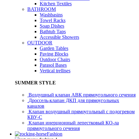
Kitchen Textiles
BATHROOM
Washbasins
Towel Racks
Soap Dishes
Bathtub Taps
Accessible Showers
OUTDOOR
Garden Tables
Paving Blocks
Outdoor Chairs
Parasol Bases
Vertical trellises
SUMMER STYLE
Воздушный клапан АВК прямоугольного сечения
Дроссель-клапан ДКП для прямоугольных
каналов
Клапан воздушный прямоугольный с подогревом
КВУ-С
Клапан инерционный лепестковый КО-ла
прямоугольного сечения
Fashion