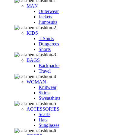
MAN
Outerwear
Jackets
Jumpsuits
KIDS
T-Shirts
Dungarees
Shorts
BAGS
Backpacks
Travel
WOMAN
Knitwear
Skirts
Sweatshirts
ACCESSORIES
Scarfs
Hats
Sunglasses