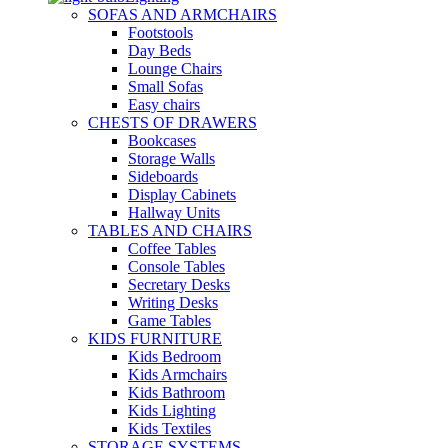
SOFAS AND ARMCHAIRS
Footstools
Day Beds
Lounge Chairs
Small Sofas
Easy chairs
CHESTS OF DRAWERS
Bookcases
Storage Walls
Sideboards
Display Cabinets
Hallway Units
TABLES AND CHAIRS
Coffee Tables
Console Tables
Secretary Desks
Writing Desks
Game Tables
KIDS FURNITURE
Kids Bedroom
Kids Armchairs
Kids Bathroom
Kids Lighting
Kids Textiles
STORAGE SYSTEMS