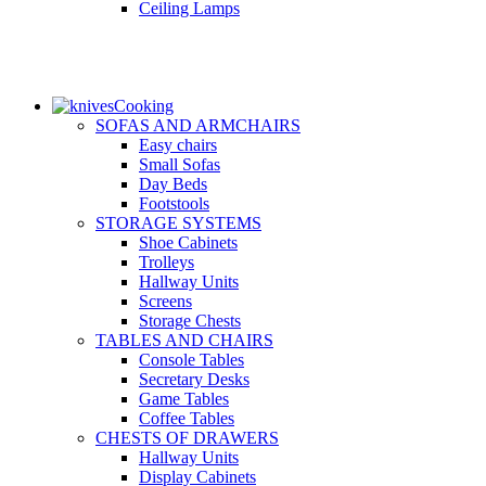
Ceiling Lamps
Cooking
SOFAS AND ARMCHAIRS
Easy chairs
Small Sofas
Day Beds
Footstools
STORAGE SYSTEMS
Shoe Cabinets
Trolleys
Hallway Units
Screens
Storage Chests
TABLES AND CHAIRS
Console Tables
Secretary Desks
Game Tables
Coffee Tables
CHESTS OF DRAWERS
Hallway Units
Display Cabinets