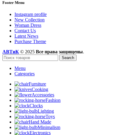
Footer Menu
Instagram profile
New Collection
Woman Dress
Contact Us
Latest News
Purchase Theme
АВТиК
© 2025
Все права защищены
.
Search
Menu
Categories
Furniture
Cooking
Accessories
Fashion
Clocks
Lighting
Toys
Hand Made
Minimalism
Electronics