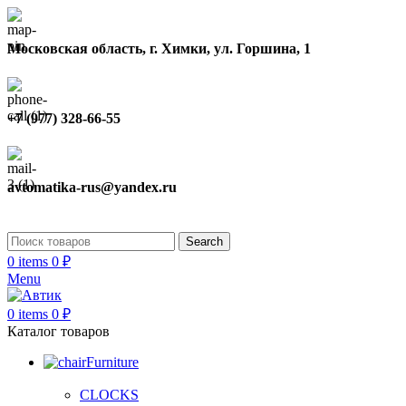
Московская область, г. Химки, ул. Горшина, 1
+7 (977) 328-66-55
avtomatika-rus@yandex.ru
Search
0
items
0
₽
Menu
0
items
0
₽
Каталог товаров
Furniture
CLOCKS