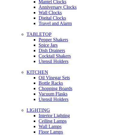
Mantel Clocks
Anniversary Clocks
Wall Clocks
Digital Clocks
Travel and Alarm
TABLETOP
Pepper Shakers
Spice Jars
Dish Drainers
Сocktail Shakers
Utensil Holders
KITCHEN
Oil Vinegar Sets
Bottle Racks
Chopping Boards
Vacuum Flasks
Utensil Holders
LIGHTING
Interior Lighting
Ceiling Lamps
Wall Lamps
Floor Lamps