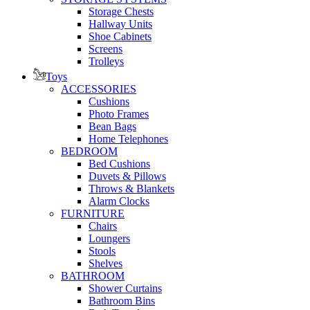
Storage Chests
Hallway Units
Shoe Cabinets
Screens
Trolleys
Toys
ACCESSORIES
Cushions
Photo Frames
Bean Bags
Home Telephones
BEDROOM
Bed Cushions
Duvets & Pillows
Throws & Blankets
Alarm Clocks
FURNITURE
Chairs
Loungers
Stools
Shelves
BATHROOM
Shower Curtains
Bathroom Bins