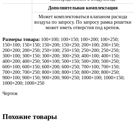
Дополнительная комплектация
Может комплектоваться клапаном расхода
воздуха по запросу. По запросу рамка решетки
может иметь отверстия под крепеж.
Размеры товара:
100×100; 100×150; 100×200; 100×250;
150×100; 150×150; 150×200; 150×250; 200×100; 200×150;
200×200; 200×250; 250×100; 250×150; 250×200; 250×250;
300×100; 300×150; 300×200; 300×250; 400×100; 400×150;
400×200; 400×250; 500×100; 500×150; 500×200; 500×250;
600×100; 600×150; 600×200; 600×250; 700×100; 700×150;
700×200; 700×250; 800×100; 800×150; 800×200; 800×250;
900×100; 900×150; 900×200; 900×250; 1000×100; 1000×150;
1000×200; 1000×250
Чертеж
Похожие товары