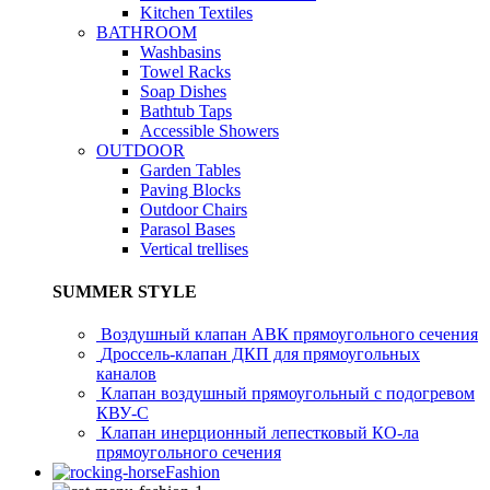
Kitchen Textiles
BATHROOM
Washbasins
Towel Racks
Soap Dishes
Bathtub Taps
Accessible Showers
OUTDOOR
Garden Tables
Paving Blocks
Outdoor Chairs
Parasol Bases
Vertical trellises
SUMMER STYLE
Воздушный клапан АВК прямоугольного сечения
Дроссель-клапан ДКП для прямоугольных
каналов
Клапан воздушный прямоугольный с подогревом
КВУ-С
Клапан инерционный лепестковый КО-ла
прямоугольного сечения
Fashion