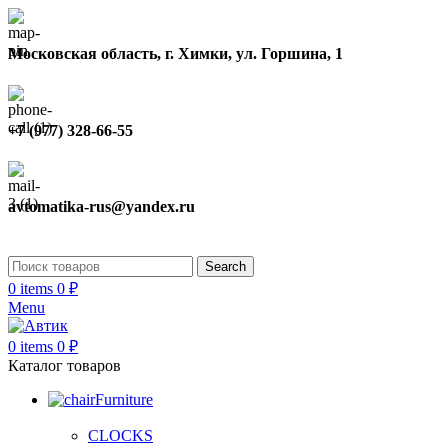
Московская область, г. Химки, ул. Горшина, 1
+7 (977) 328-66-55
avtomatika-rus@yandex.ru
Search
0
items
0
₽
Menu
0
items
0
₽
Каталог товаров
Furniture
CLOCKS