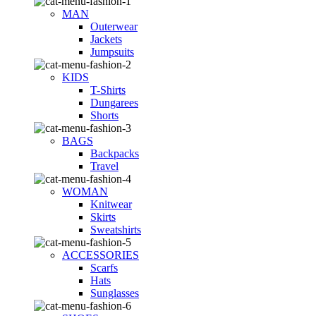
MAN
Outerwear
Jackets
Jumpsuits
KIDS
T-Shirts
Dungarees
Shorts
BAGS
Backpacks
Travel
WOMAN
Knitwear
Skirts
Sweatshirts
ACCESSORIES
Scarfs
Hats
Sunglasses