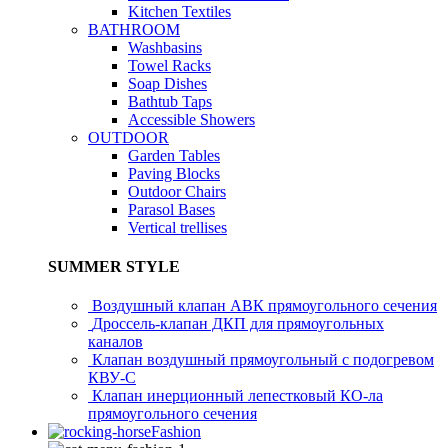
Kitchen Textiles
BATHROOM
Washbasins
Towel Racks
Soap Dishes
Bathtub Taps
Accessible Showers
OUTDOOR
Garden Tables
Paving Blocks
Outdoor Chairs
Parasol Bases
Vertical trellises
SUMMER STYLE
Воздушный клапан АВК прямоугольного сечения
Дроссель-клапан ДКП для прямоугольных
каналов
Клапан воздушный прямоугольный с подогревом
КВУ-С
Клапан инерционный лепестковый КО-ла
прямоугольного сечения
Fashion