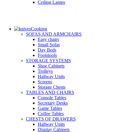
Ceiling Lamps
Cooking
SOFAS AND ARMCHAIRS
Easy chairs
Small Sofas
Day Beds
Footstools
STORAGE SYSTEMS
Shoe Cabinets
Trolleys
Hallway Units
Screens
Storage Chests
TABLES AND CHAIRS
Console Tables
Secretary Desks
Game Tables
Coffee Tables
CHESTS OF DRAWERS
Hallway Units
Display Cabinets