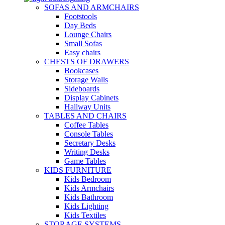
SOFAS AND ARMCHAIRS
Footstools
Day Beds
Lounge Chairs
Small Sofas
Easy chairs
CHESTS OF DRAWERS
Bookcases
Storage Walls
Sideboards
Display Cabinets
Hallway Units
TABLES AND CHAIRS
Coffee Tables
Console Tables
Secretary Desks
Writing Desks
Game Tables
KIDS FURNITURE
Kids Bedroom
Kids Armchairs
Kids Bathroom
Kids Lighting
Kids Textiles
STORAGE SYSTEMS