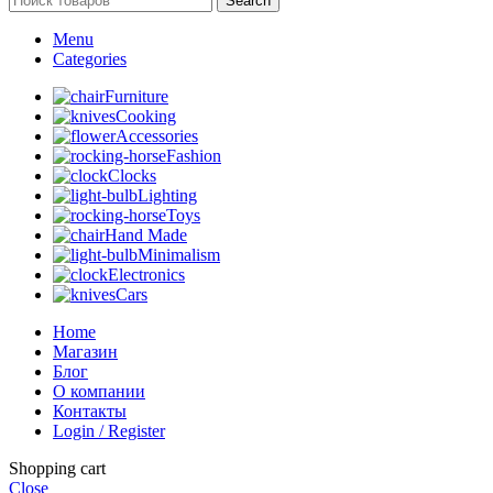
Search
Menu
Categories
Furniture
Cooking
Accessories
Fashion
Clocks
Lighting
Toys
Hand Made
Minimalism
Electronics
Cars
Home
Магазин
Блог
О компании
Контакты
Login / Register
Shopping cart
Close