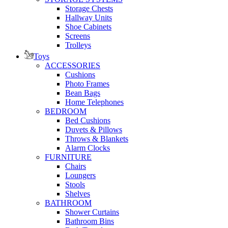
Storage Chests
Hallway Units
Shoe Cabinets
Screens
Trolleys
Toys
ACCESSORIES
Cushions
Photo Frames
Bean Bags
Home Telephones
BEDROOM
Bed Cushions
Duvets & Pillows
Throws & Blankets
Alarm Clocks
FURNITURE
Chairs
Loungers
Stools
Shelves
BATHROOM
Shower Curtains
Bathroom Bins