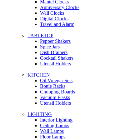
Mantel Clocks
Anniversary Clocks
Wall Clocks
Digital Clocks
Travel and Alarm
TABLETOP
Pepper Shakers
Spice Jars
Dish Drainers
Сocktail Shakers
Utensil Holders
KITCHEN
Oil Vinegar Sets
Bottle Racks
Chopping Boards
Vacuum Flasks
Utensil Holders
LIGHTING
Interior Lighting
Ceiling Lamps
Wall Lamps
Floor Lamps