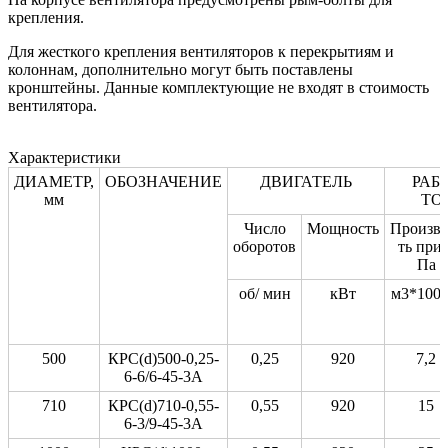
крепления.
Для жесткого крепления вентиляторов к перекрытиям и
колоннам, дополнительно могут быть поставлены
кронштейны. Данные комплектующие не входят в стоимость
вентилятора.
Характеристики
ДИАМЕТР,
ОБОЗНАЧЕНИЕ
ДВИГАТЕЛЬ
РАБ
мм
ТО
Число
Мощность
Произво
оборотов
ть при 
Па
об/ мин
кВт
м3*1000
500
КРС(d)500-0,25-
0,25
920
7,2
6-6/6-45-3А
710
КРС(d)710-0,55-
0,55
920
15
6-3/9-45-3А