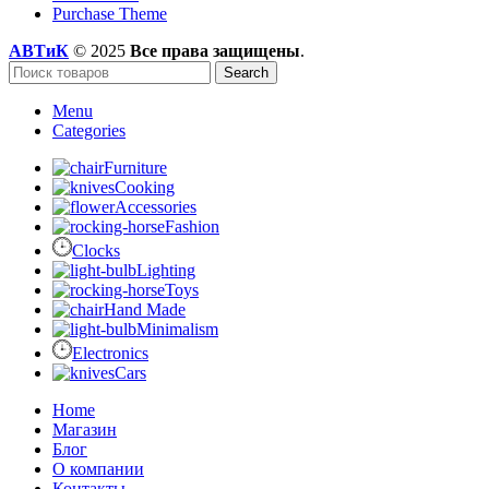
Purchase Theme
АВТиК
© 2025
Все права защищены
.
Search
Menu
Categories
Furniture
Cooking
Accessories
Fashion
Clocks
Lighting
Toys
Hand Made
Minimalism
Electronics
Cars
Home
Магазин
Блог
О компании
Контакты