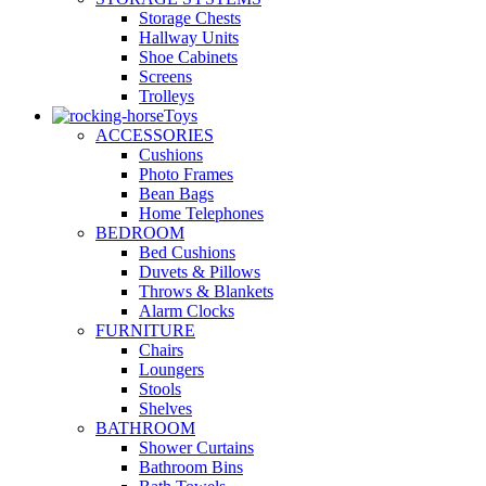
Storage Chests
Hallway Units
Shoe Cabinets
Screens
Trolleys
Toys
ACCESSORIES
Cushions
Photo Frames
Bean Bags
Home Telephones
BEDROOM
Bed Cushions
Duvets & Pillows
Throws & Blankets
Alarm Clocks
FURNITURE
Chairs
Loungers
Stools
Shelves
BATHROOM
Shower Curtains
Bathroom Bins