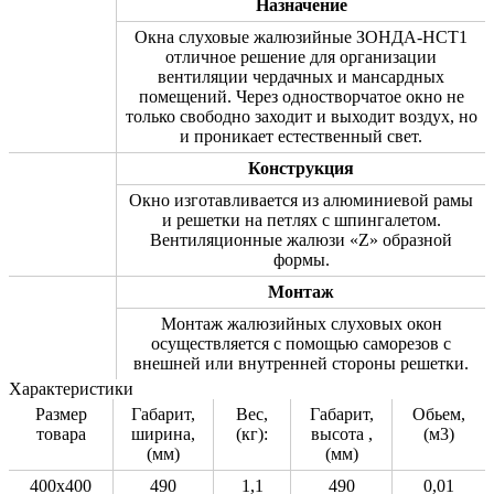
Назначение
Окна слуховые жалюзийные ЗОНДА-НСТ1
отличное решение для организации
вентиляции чердачных и мансардных
помещений. Через одностворчатое окно не
только свободно заходит и выходит воздух, но
и проникает естественный свет.
Конструкция
Окно изготавливается из алюминиевой рамы
и решетки на петлях с шпингалетом.
Вентиляционные жалюзи «Z» образной
формы.
Монтаж
Монтаж жалюзийных слуховых окон
осуществляется с помощью саморезов с
внешней или внутренней стороны решетки.
Характеристики
Размер
Габарит,
Вес,
Габарит,
Обьем,
товара
ширина,
(кг):
высота ,
(м3)
(мм)
(мм)
400x400
490
1,1
490
0,01