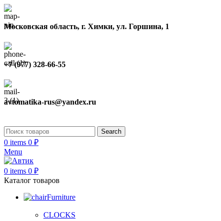
Московская область, г. Химки, ул. Горшина, 1
+7 (977) 328-66-55
avtomatika-rus@yandex.ru
Search
0
items
0
₽
Menu
0
items
0
₽
Каталог товаров
Furniture
CLOCKS