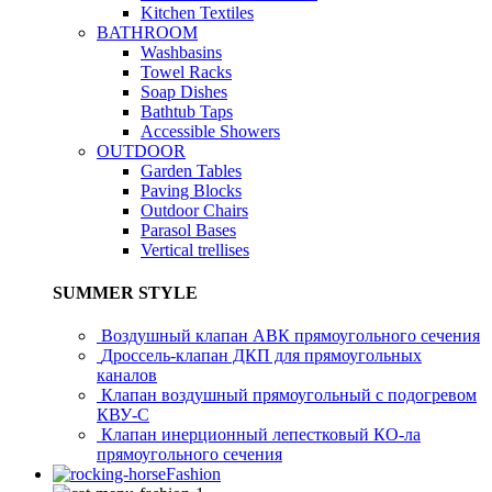
Kitchen Textiles
BATHROOM
Washbasins
Towel Racks
Soap Dishes
Bathtub Taps
Accessible Showers
OUTDOOR
Garden Tables
Paving Blocks
Outdoor Chairs
Parasol Bases
Vertical trellises
SUMMER STYLE
Воздушный клапан АВК прямоугольного сечения
Дроссель-клапан ДКП для прямоугольных
каналов
Клапан воздушный прямоугольный с подогревом
КВУ-С
Клапан инерционный лепестковый КО-ла
прямоугольного сечения
Fashion