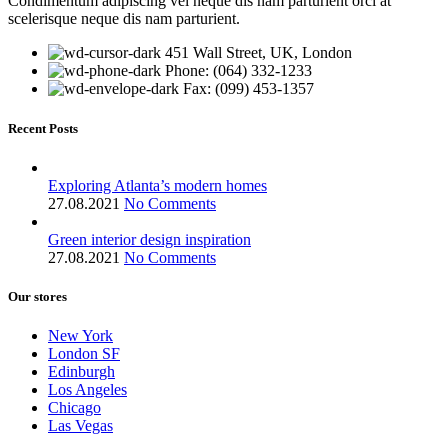
Condimentum adipiscing vel neque dis nam parturient orci at
scelerisque neque dis nam parturient.
451 Wall Street, UK, London
Phone: (064) 332-1233
Fax: (099) 453-1357
Recent Posts
Exploring Atlanta’s modern homes
27.08.2021
No Comments
Green interior design inspiration
27.08.2021
No Comments
Our stores
New York
London SF
Edinburgh
Los Angeles
Chicago
Las Vegas