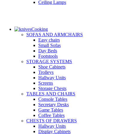
Ceiling Lamps
Cooking
SOFAS AND ARMCHAIRS
Easy chairs
Small Sofas
Day Beds
Footstools
STORAGE SYSTEMS
Shoe Cabinets
Trolleys
Hallway Units
Screens
Storage Chests
TABLES AND CHAIRS
Console Tables
Secretary Desks
Game Tables
Coffee Tables
CHESTS OF DRAWERS
Hallway Units
Display Cabinets