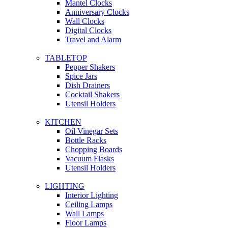
Mantel Clocks
Anniversary Clocks
Wall Clocks
Digital Clocks
Travel and Alarm
TABLETOP
Pepper Shakers
Spice Jars
Dish Drainers
Сocktail Shakers
Utensil Holders
KITCHEN
Oil Vinegar Sets
Bottle Racks
Chopping Boards
Vacuum Flasks
Utensil Holders
LIGHTING
Interior Lighting
Ceiling Lamps
Wall Lamps
Floor Lamps