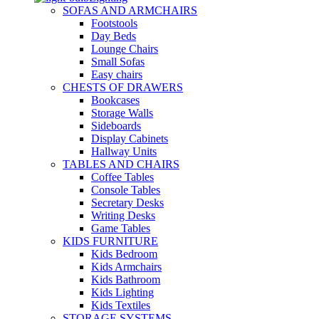
SOFAS AND ARMCHAIRS
Footstools
Day Beds
Lounge Chairs
Small Sofas
Easy chairs
CHESTS OF DRAWERS
Bookcases
Storage Walls
Sideboards
Display Cabinets
Hallway Units
TABLES AND CHAIRS
Coffee Tables
Console Tables
Secretary Desks
Writing Desks
Game Tables
KIDS FURNITURE
Kids Bedroom
Kids Armchairs
Kids Bathroom
Kids Lighting
Kids Textiles
STORAGE SYSTEMS