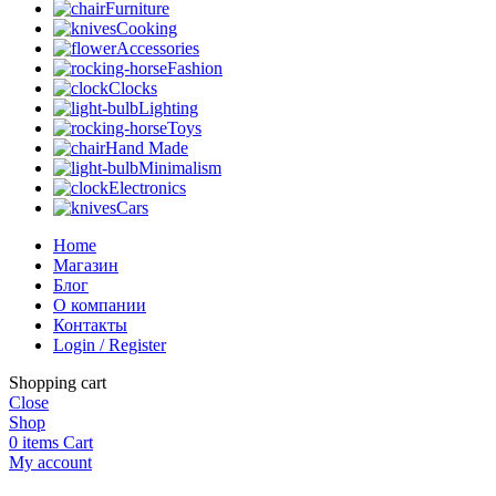
Furniture
Cooking
Accessories
Fashion
Clocks
Lighting
Toys
Hand Made
Minimalism
Electronics
Cars
Home
Магазин
Блог
О компании
Контакты
Login / Register
Shopping cart
Close
Shop
0
items
Cart
My account