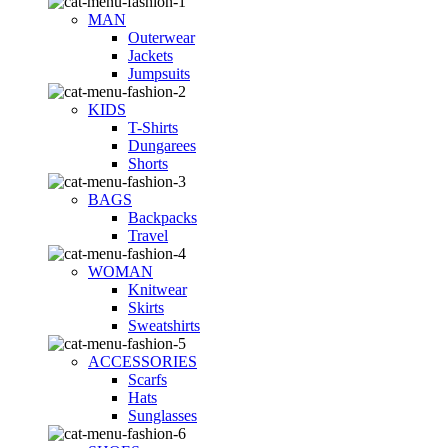
MAN
Outerwear
Jackets
Jumpsuits
KIDS
T-Shirts
Dungarees
Shorts
BAGS
Backpacks
Travel
WOMAN
Knitwear
Skirts
Sweatshirts
ACCESSORIES
Scarfs
Hats
Sunglasses