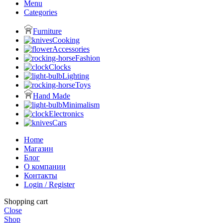
Menu
Categories
Furniture
Cooking
Accessories
Fashion
Clocks
Lighting
Toys
Hand Made
Minimalism
Electronics
Cars
Home
Магазин
Блог
О компании
Контакты
Login / Register
Shopping cart
Close
Shop