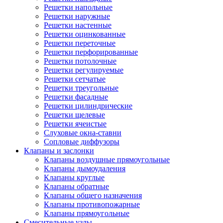
Решетки напольные
Решетки наружные
Решетки настенные
Решетки оцинкованные
Решетки переточные
Решетки перфорированные
Решетки потолочные
Решетки регулируемые
Решетки сетчатые
Решетки треугольные
Решетки фасадные
Решетки цилиндрические
Решетки щелевые
Решетки ячеистые
Слуховые окна-ставни
Сопловые диффузоры
Клапаны и заслонки
Клапаны воздушные прямоугольные
Клапаны дымоудаления
Клапаны круглые
Клапаны обратные
Клапаны общего назначения
Клапаны противопожарные
Клапаны прямоугольные
Смесительные узлы