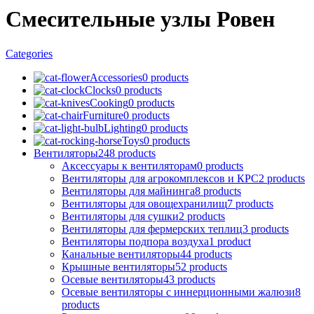
Смесительные узлы Ровен
Categories
Accessories
0 products
Clocks
0 products
Cooking
0 products
Furniture
0 products
Lighting
0 products
Toys
0 products
Вентиляторы
248 products
Аксессуары к вентиляторам
0 products
Вентиляторы для агрокомплексов и КРС
2 products
Вентиляторы для майнинга
8 products
Вентиляторы для овощехранилищ
7 products
Вентиляторы для сушки
2 products
Вентиляторы для фермерских теплиц
3 products
Вентиляторы подпора воздуха
1 product
Канальные вентиляторы
44 products
Крышные вентиляторы
52 products
Осевые вентиляторы
43 products
Осевые вентиляторы с иннерционными жалюзи
8
products