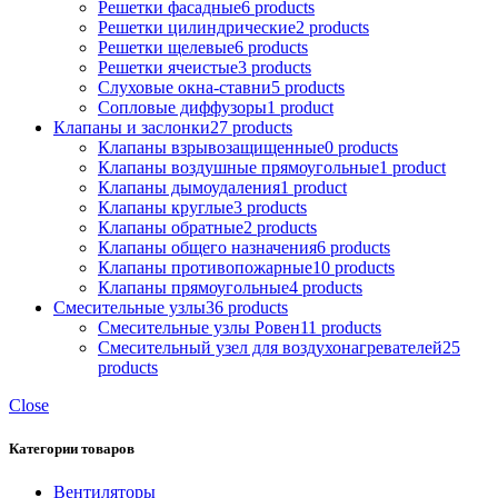
Решетки фасадные
6 products
Решетки цилиндрические
2 products
Решетки щелевые
6 products
Решетки ячеистые
3 products
Слуховые окна-ставни
5 products
Сопловые диффузоры
1 product
Клапаны и заслонки
27 products
Клапаны взрывозащищенные
0 products
Клапаны воздушные прямоугольные
1 product
Клапаны дымоудаления
1 product
Клапаны круглые
3 products
Клапаны обратные
2 products
Клапаны общего назначения
6 products
Клапаны противопожарные
10 products
Клапаны прямоугольные
4 products
Смесительные узлы
36 products
Смесительные узлы Ровен
11 products
Смесительный узел для воздухонагревателей
25
products
Close
Категории товаров
Вентиляторы