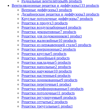
Радиальные вентиляторы
86 products
Вентиляционные решетки и диффузоры
133 products
Веерные диффузоры
3 products
Дизайнерские решетки и диффузоры
3 products
Круглые потолочные диффузоры
7 products
Решетки в продух
3 products
Решетки воздухозаборные
4 products
Решетки декоративные
7 products
Решетки для подоконников
1 product
Решетки жалюзийные
10 products
Решетки из нержавеющей стали
5 products
Решетки инерционные
2 products
Решетки круглые
5 products
Решетки линейные
4 products
Решетки накладные
5 products
Решетки напольные
2 products
Решетки наружные
10 products
Решетки настенные
4 products
Решетки оцинкованные
9 products
Решетки переточные
1 product
Решетки перфорированные
3 products
Решетки потолочные
11 products
Решетки регулируемые
8 products
Решетки сетчатые
2 products
Решетки треугольные
1 product