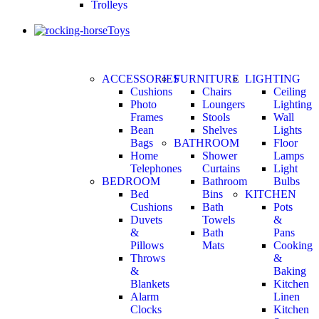
Trolleys
Toys
ACCESSORIES
FURNITURE
LIGHTING
Cushions
Chairs
Ceiling
Photo
Loungers
Lighting
Frames
Stools
Wall
Bean
Shelves
Lights
Bags
BATHROOM
Floor
Home
Shower
Lamps
Telephones
Curtains
Light
BEDROOM
Bathroom
Bulbs
Bed
Bins
KITCHEN
Cushions
Bath
Pots
Duvets
Towels
&
&
Bath
Pans
Pillows
Mats
Cooking
Throws
&
&
Baking
Blankets
Kitchen
Alarm
Linen
Clocks
Kitchen