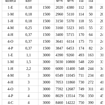
колеса
кВт
м³/ч
м³/ч
Па
Па
1-Е
0,18
1500
2020
4380
112
38
20
1-М
0,18
1500
2960
5110
114
50
20
1-Н
0,18
1500
3150
5370
118
55
20
4-М
0,25
1500
3160
5323
165
55
23
4-Н
0,37
1500
3400
5715
170
64
24
4-О
0,37
1500
3641
6114
175
73
24
4-Р
0,37
1500
3847
6453
174
82
24
1-Е
1,1
3000
4390
9260
493
163
31
1-М
1,5
3000
5030
10800
548
220
33
1-Н
2,2
3000
6000
11400
548
244
34
4-М
3
3000
6549
11045
711
234
41
4-Н
3
3000
7053
11860
730
272
41
4-О
3
3000
7592
12687
749
311
41
4-Р
4
3000
8029
13514
756
350
45
4-С
4
3000
8460
14222
750
390
45