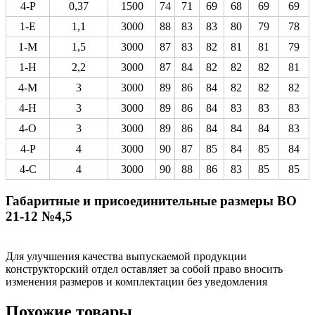
4-Р
0,37
1500
74
71
69
68
69
69
1-Е
1,1
3000
88
83
83
80
79
78
1-М
1,5
3000
87
83
82
81
81
79
1-Н
2,2
3000
87
84
82
82
82
81
4-М
3
3000
89
86
84
82
82
82
4-Н
3
3000
89
86
84
83
83
83
4-О
3
3000
89
86
84
84
84
83
4-Р
4
3000
90
87
85
84
85
84
4-С
4
3000
90
88
86
83
85
85
Габаритные и присоединительные размеры ВО
21-12 №4,5
Для улучшения качества выпускаемой продукции
конструкторский отдел оставляет за собой право вносить
изменения размеров и комплектации без уведомления
Похожие товары