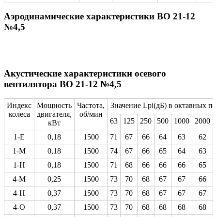
Аэродинамические характеристики ВО 21-12
№4,5
Акустические характеристики осевого
вентилятора ВО 21-12 №4,5
Индекс
Мощность
Частота,
Значение Lpi(дБ) в октавных по
колеса
двигателя,
об/мин
63
125
250
500
1000
2000
кВт
1-Е
0,18
1500
71
67
66
64
63
62
1-М
0,18
1500
74
67
66
65
64
63
1-Н
0,18
1500
71
68
66
66
66
65
4-М
0,25
1500
73
70
68
67
67
66
4-Н
0,37
1500
73
70
68
67
67
67
4-О
0,37
1500
73
70
68
68
68
68