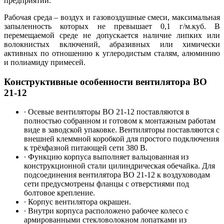
предприятий.
Рабочая среда – воздух и газовоздушные смеси, максимальная
запыленность которых не превышает 0,1 г/м.куб. В
перемещаемой среде не допускается наличие липких или
волокнистых включений, абразивных или химически
активных по отношению к углеродистым сталям, алюминию
и полиамиду примесей.
Конструктивные особенности вентилятора ВО
21-12
∙ Осевые вентиляторы ВО 21-12 поставляются в
полностью собранном и готовом к монтажным работам
виде в заводской упаковке. Вентиляторы поставляются с
внешней клеммной коробкой для простого подключения
к трёхфазной питающей сети 380 В.
∙ Функцию корпуса выполняет вальцованная из
конструкционной стали цилиндрическая обечайка. Для
подсоединения вентилятора ВО 21-12 к воздуховодам
сети предусмотрены фланцы с отверстиями под
болтовое крепление.
∙ Корпус вентилятора окрашен.
∙ Внутри корпуса расположено рабочее колесо с
армированными стекловолокном лопатками из