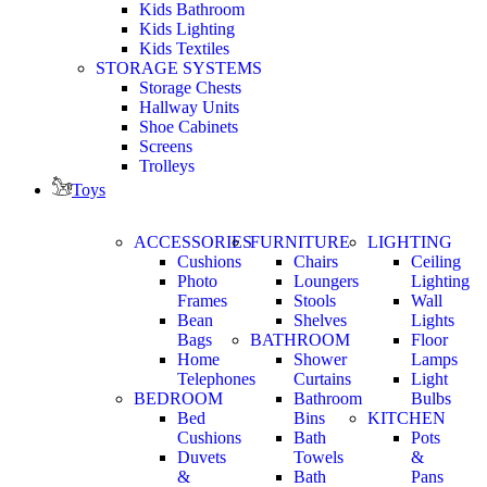
Kids Bathroom
Kids Lighting
Kids Textiles
STORAGE SYSTEMS
Storage Chests
Hallway Units
Shoe Cabinets
Screens
Trolleys
Toys
ACCESSORIES
FURNITURE
LIGHTING
Cushions
Chairs
Ceiling
Photo
Loungers
Lighting
Frames
Stools
Wall
Bean
Shelves
Lights
Bags
BATHROOM
Floor
Home
Shower
Lamps
Telephones
Curtains
Light
BEDROOM
Bathroom
Bulbs
Bed
Bins
KITCHEN
Cushions
Bath
Pots
Duvets
Towels
&
&
Bath
Pans