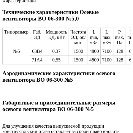
Характеристики
Технические характеристики Осевые
вентиляторы ВО 06-300 №5,0
Типоразмер
Габ.
Мощность
Частота
L
L
P
P
ЭД
ЭД, кВт
ЭД, об/
min,
max,
max,
mi
мин
м3/ч
м3/ч
Па
П
№5
63B4
0,37
1500
4800
7100
128
6
71A4
0,55
1500
4800
7100
128
6
Аэродинамические характеристики осевого
вентилятора ВО 06-300 №5
Габаритные и присоединительные размеры
осевого вентилятора ВО 06-300 №5
Для улучшения качества выпускаемой продукции
конструкторский отдел оставляет за собой право вносить