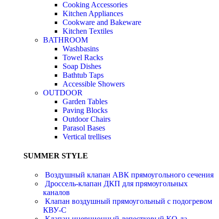
Cooking Accessories
Kitchen Appliances
Cookware and Bakeware
Kitchen Textiles
BATHROOM
Washbasins
Towel Racks
Soap Dishes
Bathtub Taps
Accessible Showers
OUTDOOR
Garden Tables
Paving Blocks
Outdoor Chairs
Parasol Bases
Vertical trellises
SUMMER STYLE
Воздушный клапан АВК прямоугольного сечения
Дроссель-клапан ДКП для прямоугольных
каналов
Клапан воздушный прямоугольный с подогревом
КВУ-С
Клапан инерционный лепестковый КО-ла