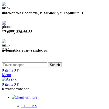
Московская область, г. Химки, ул. Горшина, 1
+7 (977) 328-66-55
avtomatika-rus@yandex.ru
Search
0
items
0
₽
Menu
0
items
0
₽
Каталог товаров
Furniture
CLOCKS