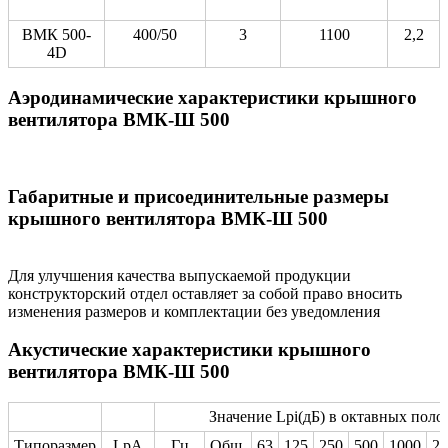
ВМК 500-
400/50
3
1100
2,2
4D
Аэродинамические характеристики крышного
вентилятора ВМК-Ш 500
Габаритные и присоединительные размеры
крышного вентилятора ВМК-Ш 500
Для улучшения качества выпускаемой продукции
конструкторский отдел оставляет за собой право вносить
изменения размеров и комплектации без уведомления
Акустические характеристики крышного
вентилятора ВМК-Ш 500
Значение Lpi(дБ) в октавных полос
Типоразмер
LpA
Гц
Общ.
63
125
250
500
1000
20