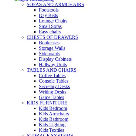
SOFAS AND ARMCHAIRS
Footstools
Day Beds
Lounge Chairs
Small Sofas
Easy chairs
CHESTS OF DRAWERS
Bookcases
Storage Walls
Sideboards
Display Cabinets
Hallway Units
TABLES AND CHAIRS
Coffee Tables
Console Tables
Secretary Desks
Writing Desks
Game Tables
KIDS FURNITURE
Kids Bedroom
Kids Armchairs
Kids Bathroom
Kids Lighting
Kids Textiles
STORAGE SYSTEMS