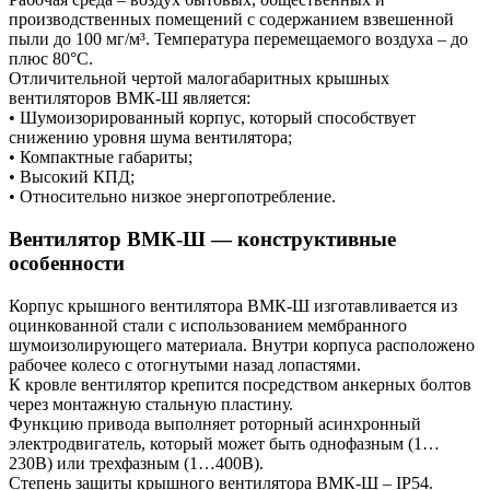
производственных помещений с содержанием взвешенной
пыли до 100 мг/м³. Температура перемещаемого воздуха – до
плюс 80°С.
Отличительной чертой малогабаритных крышных
вентиляторов ВМК-Ш является:
• Шумоизорированный корпус, который способствует
снижению уровня шума вентилятора;
• Компактные габариты;
• Высокий КПД;
• Относительно низкое энергопотребление.
Вентилятор ВМК-Ш — конструктивные
особенности
Корпус крышного вентилятора ВМК-Ш изготавливается из
оцинкованной стали с использованием мембранного
шумоизолирующего материала. Внутри корпуса расположено
рабочее колесо с отогнутыми назад лопастями.
К кровле вентилятор крепится посредством анкерных болтов
через монтажную стальную пластину.
Функцию привода выполняет роторный асинхронный
электродвигатель, который может быть однофазным (1…
230В) или трехфазным (1…400В).
Степень защиты крышного вентилятора ВМК-Ш – IP54.