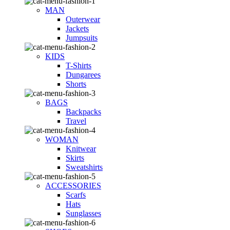
MAN
Outerwear
Jackets
Jumpsuits
KIDS
T-Shirts
Dungarees
Shorts
BAGS
Backpacks
Travel
WOMAN
Knitwear
Skirts
Sweatshirts
ACCESSORIES
Scarfs
Hats
Sunglasses