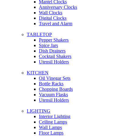
Mantel Clocks
Anniversary Clocks
Wall Clocks
Digital Clocks
Travel and Alarm
TABLETOP
Pepper Shakers
Spice Jars
Dish Drainers
Сocktail Shakers
Utensil Holders
KITCHEN
Oil Vinegar Sets
Bottle Racks
Chopping Boards
Vacuum Flasks
Utensil Holders
LIGHTING
Interior Lighting
Ceiling Lamps
Wall Lamps
Floor Lamps