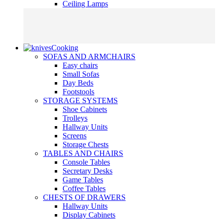
Ceiling Lamps
Cooking
SOFAS AND ARMCHAIRS
Easy chairs
Small Sofas
Day Beds
Footstools
STORAGE SYSTEMS
Shoe Cabinets
Trolleys
Hallway Units
Screens
Storage Chests
TABLES AND CHAIRS
Console Tables
Secretary Desks
Game Tables
Coffee Tables
CHESTS OF DRAWERS
Hallway Units
Display Cabinets