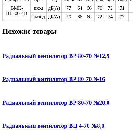
ВМК-
вход
дБ(А)
77
64
66
70
72
71
6
Ш-500-4D
выход
дБ(А)
79
66
68
72
74
73
7
Похожие товары
Радиальный вентилятор ВР 80-70 №12,5
Радиальный вентилятор ВР 80-70 №16
Радиальный вентилятор ВР 80-70 №20,0
Радиальный вентилятор ВЦ 4-70 №8,0