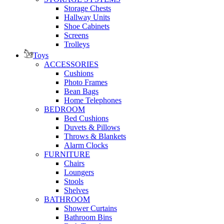
Storage Chests
Hallway Units
Shoe Cabinets
Screens
Trolleys
Toys
ACCESSORIES
Cushions
Photo Frames
Bean Bags
Home Telephones
BEDROOM
Bed Cushions
Duvets & Pillows
Throws & Blankets
Alarm Clocks
FURNITURE
Chairs
Loungers
Stools
Shelves
BATHROOM
Shower Curtains
Bathroom Bins