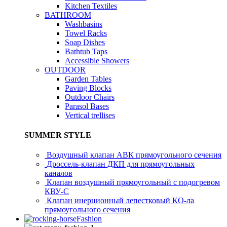
Kitchen Textiles
BATHROOM
Washbasins
Towel Racks
Soap Dishes
Bathtub Taps
Accessible Showers
OUTDOOR
Garden Tables
Paving Blocks
Outdoor Chairs
Parasol Bases
Vertical trellises
SUMMER STYLE
Воздушный клапан АВК прямоугольного сечения
Дроссель-клапан ДКП для прямоугольных
каналов
Клапан воздушный прямоугольный с подогревом
КВУ-С
Клапан инерционный лепестковый КО-ла
прямоугольного сечения
Fashion