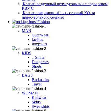
Клапан воздушный прямоугольный с подогревом
КВУ-С
Клапан инерционный лепестковый КО-ла
прямоугольного сечения
Fashion
MAN
Outerwear
Jackets
Jumpsuits
KIDS
T-Shirts
Dungarees
Shorts
BAGS
Backpacks
Travel
WOMAN
Knitwear
Skirts
Sweatshirts