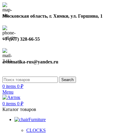
Московская область, г. Химки, ул. Горшина, 1
+7 (977) 328-66-55
avtomatika-rus@yandex.ru
Search
0
items
0
₽
Menu
0
items
0
₽
Каталог товаров
Furniture
CLOCKS