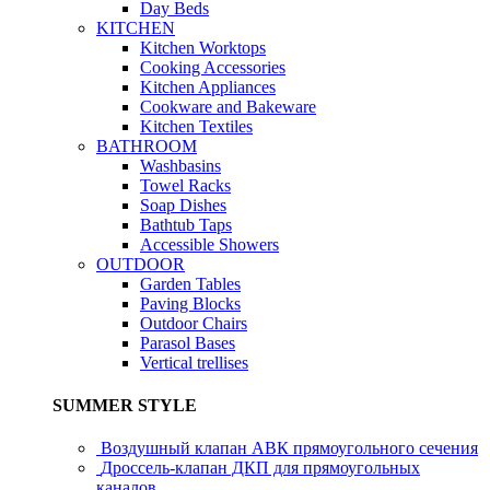
Day Beds
KITCHEN
Kitchen Worktops
Cooking Accessories
Kitchen Appliances
Cookware and Bakeware
Kitchen Textiles
BATHROOM
Washbasins
Towel Racks
Soap Dishes
Bathtub Taps
Accessible Showers
OUTDOOR
Garden Tables
Paving Blocks
Outdoor Chairs
Parasol Bases
Vertical trellises
SUMMER STYLE
Воздушный клапан АВК прямоугольного сечения
Дроссель-клапан ДКП для прямоугольных
каналов