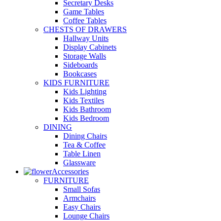
Secretary Desks
Game Tables
Coffee Tables
CHESTS OF DRAWERS
Hallway Units
Display Cabinets
Storage Walls
Sideboards
Bookcases
KIDS FURNITURE
Kids Lighting
Kids Textiles
Kids Bathroom
Kids Bedroom
DINING
Dining Chairs
Tea & Coffee
Table Linen
Glassware
Accessories
FURNITURE
Small Sofas
Armchairs
Easy Chairs
Lounge Chairs