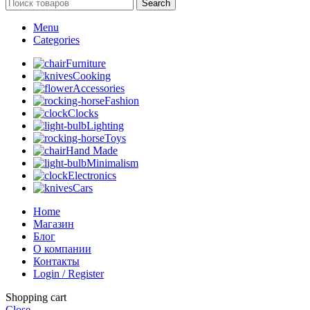
Search
Menu
Categories
Furniture
Cooking
Accessories
Fashion
Clocks
Lighting
Toys
Hand Made
Minimalism
Electronics
Cars
Home
Магазин
Блог
О компании
Контакты
Login / Register
Shopping cart
Close