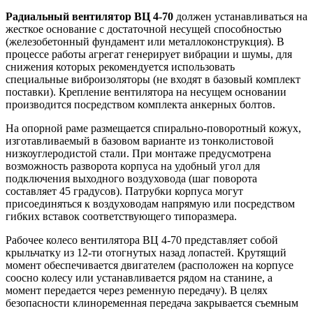
Радиальный вентилятор ВЦ 4-70
должен устанавливаться на
жесткое основание с достаточной несущей способностью
(железобетонный фундамент или металлоконструкция). В
процессе работы агрегат генерирует вибрации и шумы, для
снижения которых рекомендуется использовать
специальные виброизоляторы (не входят в базовый комплект
поставки). Крепление вентилятора на несущем основании
производится посредством комплекта анкерных болтов.
На опорной раме размещается спирально-поворотный кожух,
изготавливаемый в базовом варианте из тонколистовой
низкоуглеродистой стали. При монтаже предусмотрена
возможность разворота корпуса на удобный угол для
подключения выходного воздуховода (шаг поворота
составляет 45 градусов). Патрубки корпуса могут
присоединяться к воздуховодам напрямую или посредством
гибких вставок соответствующего типоразмера.
Рабочее колесо вентилятора ВЦ 4-70 представляет собой
крыльчатку из 12-ти отогнутых назад лопастей. Крутящий
момент обеспечивается двигателем (расположен на корпусе
соосно колесу или устанавливается рядом на станине, а
момент передается через ременную передачу). В целях
безопасности клиноременная передача закрывается съемным