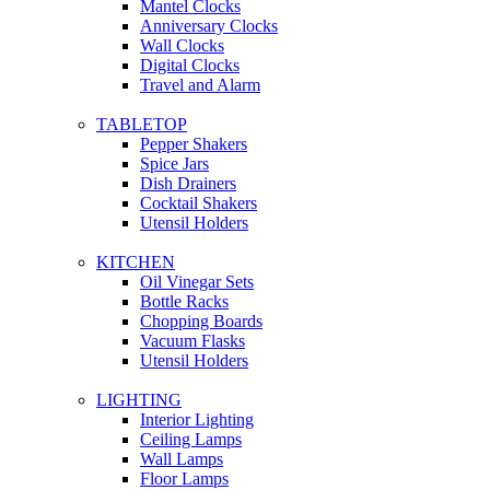
Mantel Clocks
Anniversary Clocks
Wall Clocks
Digital Clocks
Travel and Alarm
TABLETOP
Pepper Shakers
Spice Jars
Dish Drainers
Сocktail Shakers
Utensil Holders
KITCHEN
Oil Vinegar Sets
Bottle Racks
Chopping Boards
Vacuum Flasks
Utensil Holders
LIGHTING
Interior Lighting
Ceiling Lamps
Wall Lamps
Floor Lamps