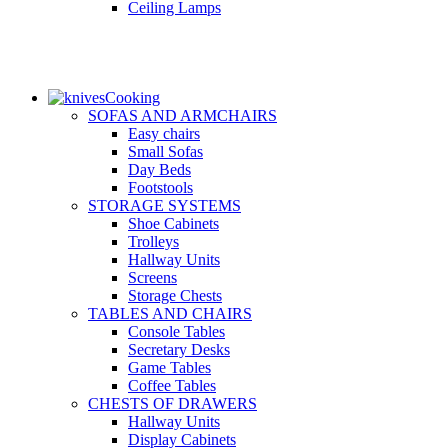
Ceiling Lamps
Cooking
SOFAS AND ARMCHAIRS
Easy chairs
Small Sofas
Day Beds
Footstools
STORAGE SYSTEMS
Shoe Cabinets
Trolleys
Hallway Units
Screens
Storage Chests
TABLES AND CHAIRS
Console Tables
Secretary Desks
Game Tables
Coffee Tables
CHESTS OF DRAWERS
Hallway Units
Display Cabinets