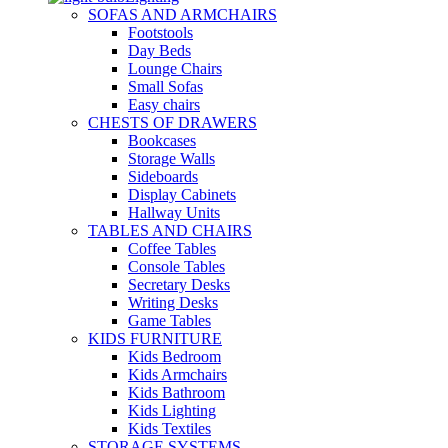
SOFAS AND ARMCHAIRS
Footstools
Day Beds
Lounge Chairs
Small Sofas
Easy chairs
CHESTS OF DRAWERS
Bookcases
Storage Walls
Sideboards
Display Cabinets
Hallway Units
TABLES AND CHAIRS
Coffee Tables
Console Tables
Secretary Desks
Writing Desks
Game Tables
KIDS FURNITURE
Kids Bedroom
Kids Armchairs
Kids Bathroom
Kids Lighting
Kids Textiles
STORAGE SYSTEMS