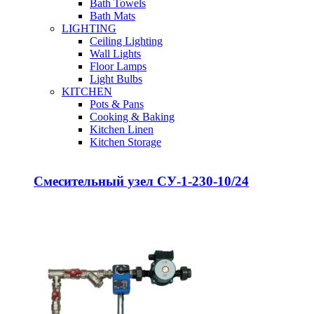
Bath Towels
Bath Mats
LIGHTING
Ceiling Lighting
Wall Lights
Floor Lamps
Light Bulbs
KITCHEN
Pots & Pans
Cooking & Baking
Kitchen Linen
Kitchen Storage
Смесительный узел СУ-1-230-10/24