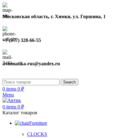
Московская область, г. Химки, ул. Горшина, 1
+7 (977) 328-66-55
avtomatika-rus@yandex.ru
Search
0
items
0
₽
Menu
0
items
0
₽
Каталог товаров
Furniture
CLOCKS