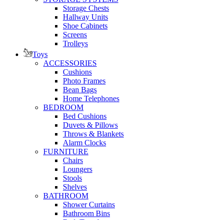
Storage Chests
Hallway Units
Shoe Cabinets
Screens
Trolleys
Toys
ACCESSORIES
Cushions
Photo Frames
Bean Bags
Home Telephones
BEDROOM
Bed Cushions
Duvets & Pillows
Throws & Blankets
Alarm Clocks
FURNITURE
Chairs
Loungers
Stools
Shelves
BATHROOM
Shower Curtains
Bathroom Bins