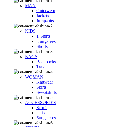
MAN
Outerwear
Jackets
Jumpsuits
KIDS
T-Shirts
Dungarees
Shorts
BAGS
Backpacks
Travel
WOMAN
Knitwear
Skirts
Sweatshirts
ACCESSORIES
Scarfs
Hats
Sunglasses