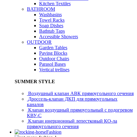
Kitchen Textiles
BATHROOM
Washbasins
Towel Racks
Soap Dishes
Bathtub Taps
Accessible Showers
OUTDOOR
Garden Tables
Paving Blocks
Outdoor Chairs
Parasol Bases
Vertical trellises
SUMMER STYLE
Воздушный клапан АВК прямоугольного сечения
Дроссель-клапан ДКП для прямоугольных
каналов
Клапан воздушный прямоугольный с подогревом
КВУ-С
Клапан инерционный лепестковый КО-ла
прямоугольного сечения
Fashion