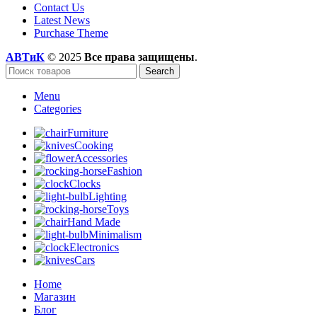
Contact Us
Latest News
Purchase Theme
АВТиК
© 2025
Все права защищены
.
Search
Menu
Categories
Furniture
Cooking
Accessories
Fashion
Clocks
Lighting
Toys
Hand Made
Minimalism
Electronics
Cars
Home
Магазин
Блог