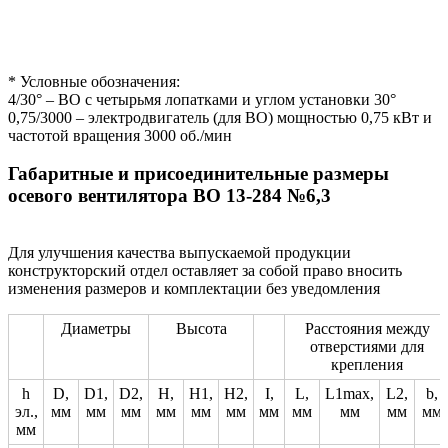
* Условные обозначения:
4/30° – ВО с четырьмя лопатками и углом установки 30°
0,75/3000 – электродвигатель (для ВО) мощностью 0,75 кВт и
частотой вращения 3000 об./мин
Габаритные и присоединительные размеры
осевого вентилятора ВО 13-284 №6,3
Для улучшения качества выпускаемой продукции
конструкторский отдел оставляет за собой право вносить
изменения размеров и комплектации без уведомления
Диаметры
Высота
Расстояния между
отверстиями для
крепления
h
D,
D1,
D2,
H,
H1,
H2,
I,
L,
L1max,
L2,
b,
эл.,
мм
мм
мм
мм
мм
мм
мм
мм
мм
мм
мм
мм