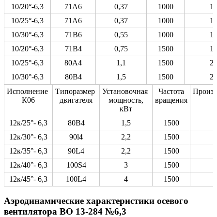
10/20°-6,3
71А6
0,37
1000
1,
10/25°-6,3
71А6
0,37
1000
1,
10/30°-6,3
71В6
0,55
1000
1,
10/20°-6,3
71В4
0,75
1500
1,
10/25°-6,3
80А4
1,1
1500
2,
10/30°-6,3
80В4
1,5
1500
2,
Исполнение
Типоразмер
Установочная
Частота
Произв
К06
двигателя
мощность,
вращения
кВт
12к/25°- 6,3
80В4
1,5
1500
12к/30°- 6,3
90l4
2,2
1500
12к/35°- 6,3
90L4
2,2
1500
12к/40°- 6,3
100S4
3
1500
12к/45°- 6,3
100L4
4
1500
Аэродинамические характеристики осевого
вентилятора ВО 13-284 №6,3