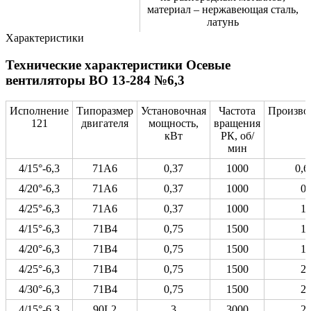
материал – нержавеющая сталь,
латунь
Характеристики
Технические характеристики Осевые
вентиляторы ВО 13-284 №6,3
Исполнение
Типоразмер
Установочная
Частота
Производ
121
двигателя
мощность,
вращения
кВт
РК, об/
мин
4/15°-6,3
71А6
0,37
1000
0,6
4/20°-6,3
71А6
0,37
1000
0,
4/25°-6,3
71А6
0,37
1000
1,
4/15°-6,3
71В4
0,75
1500
1,
4/20°-6,3
71В4
0,75
1500
1,
4/25°-6,3
71В4
0,75
1500
2,
4/30°-6,3
71В4
0,75
1500
2,
4/15°-6,3
90L2
3
3000
2,