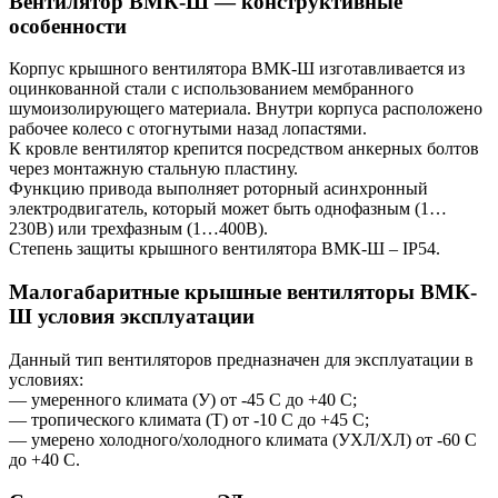
Вентилятор ВМК-Ш — конструктивные
особенности
Корпус крышного вентилятора ВМК-Ш изготавливается из
оцинкованной стали с использованием мембранного
шумоизолирующего материала. Внутри корпуса расположено
рабочее колесо с отогнутыми назад лопастями.
К кровле вентилятор крепится посредством анкерных болтов
через монтажную стальную пластину.
Функцию привода выполняет роторный асинхронный
электродвигатель, который может быть однофазным (1…
230В) или трехфазным (1…400В).
Степень защиты крышного вентилятора ВМК-Ш – IP54.
Малогабаритные крышные вентиляторы ВМК-
Ш условия эксплуатации
Данный тип вентиляторов предназначен для эксплуатации в
условиях:
— умеренного климата (У) от -45 С до +40 С;
— тропического климата (Т) от -10 С до +45 С;
— умерено холодного/холодного климата (УХЛ/ХЛ) от -60 С
до +40 С.