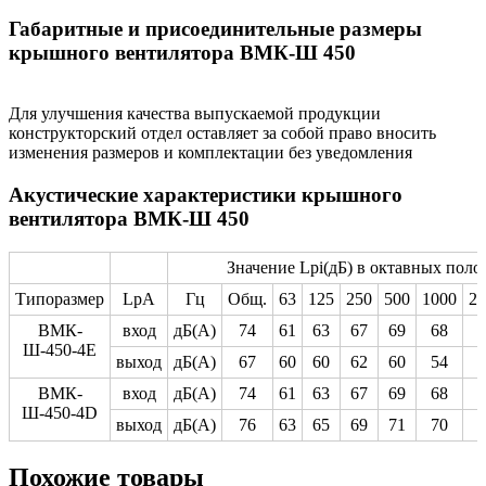
Габаритные и присоединительные размеры
крышного вентилятора ВМК-Ш 450
Для улучшения качества выпускаемой продукции
конструкторский отдел оставляет за собой право вносить
изменения размеров и комплектации без уведомления
Акустические характеристики крышного
вентилятора ВМК-Ш 450
Значение Lpi(дБ) в октавных полос
Типоразмер
LpA
Гц
Общ.
63
125
250
500
1000
20
ВМК-
вход
дБ(А)
74
61
63
67
69
68
6
Ш-450-4Е
выход
дБ(А)
67
60
60
62
60
54
4
ВМК-
вход
дБ(А)
74
61
63
67
69
68
6
Ш-450-4D
выход
дБ(А)
76
63
65
69
71
70
6
Похожие товары