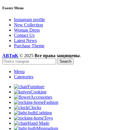
Footer Menu
Instagram profile
New Collection
Woman Dress
Contact Us
Latest News
Purchase Theme
АВТиК
© 2025
Все права защищены
.
Search
Menu
Categories
Furniture
Cooking
Accessories
Fashion
Clocks
Lighting
Toys
Hand Made
Minimalism