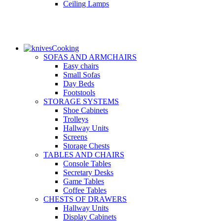
Ceiling Lamps
Cooking
SOFAS AND ARMCHAIRS
Easy chairs
Small Sofas
Day Beds
Footstools
STORAGE SYSTEMS
Shoe Cabinets
Trolleys
Hallway Units
Screens
Storage Chests
TABLES AND CHAIRS
Console Tables
Secretary Desks
Game Tables
Coffee Tables
CHESTS OF DRAWERS
Hallway Units
Display Cabinets