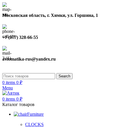
Московская область, г. Химки, ул. Горшина, 1
+7 (977) 328-66-55
avtomatika-rus@yandex.ru
Search
0
items
0
₽
Menu
0
items
0
₽
Каталог товаров
Furniture
CLOCKS