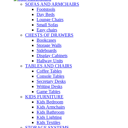
SOFAS AND ARMCHAIRS
Footstools
Day Beds
Lounge Chairs
Small Sofas
Easy chairs
CHESTS OF DRAWERS
Bookcases
Storage Walls
Sideboards
Display Cabinets
Hallway Units
TABLES AND CHAIRS
Coffee Tables
Console Tables
Secretary Desks
Writing Desks
Game Tables
KIDS FURNITURE
Kids Bedroom
Kids Armchairs
Kids Bathroom
Kids Lighting
Kids Textiles
STORAGE SYSTEMS