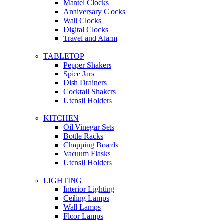
Mantel Clocks
Anniversary Clocks
Wall Clocks
Digital Clocks
Travel and Alarm
TABLETOP
Pepper Shakers
Spice Jars
Dish Drainers
Сocktail Shakers
Utensil Holders
KITCHEN
Oil Vinegar Sets
Bottle Racks
Chopping Boards
Vacuum Flasks
Utensil Holders
LIGHTING
Interior Lighting
Ceiling Lamps
Wall Lamps
Floor Lamps