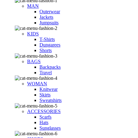
MAN
Outerwear
Jackets
Jumpsuits
KIDS
T-Shirts
Dungarees
Shorts
BAGS
Backpacks
Travel
WOMAN
Knitwear
Skirts
Sweatshirts
ACCESSORIES
Scarfs
Hats
Sunglasses