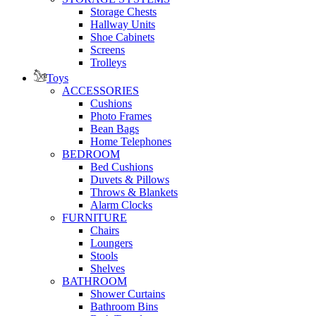
Storage Chests
Hallway Units
Shoe Cabinets
Screens
Trolleys
Toys
ACCESSORIES
Cushions
Photo Frames
Bean Bags
Home Telephones
BEDROOM
Bed Cushions
Duvets & Pillows
Throws & Blankets
Alarm Clocks
FURNITURE
Chairs
Loungers
Stools
Shelves
BATHROOM
Shower Curtains
Bathroom Bins