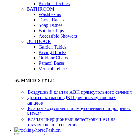
Kitchen Textiles
BATHROOM
Washbasins
Towel Racks
Soap Dishes
Bathtub Taps
Accessible Showers
OUTDOOR
Garden Tables
Paving Blocks
Outdoor Chairs
Parasol Bases
Vertical trellises
SUMMER STYLE
Воздушный клапан АВК прямоугольного сечения
Дроссель-клапан ДКП для прямоугольных
каналов
Клапан воздушный прямоугольный с подогревом
КВУ-С
Клапан инерционный лепестковый КО-ла
прямоугольного сечения
Fashion