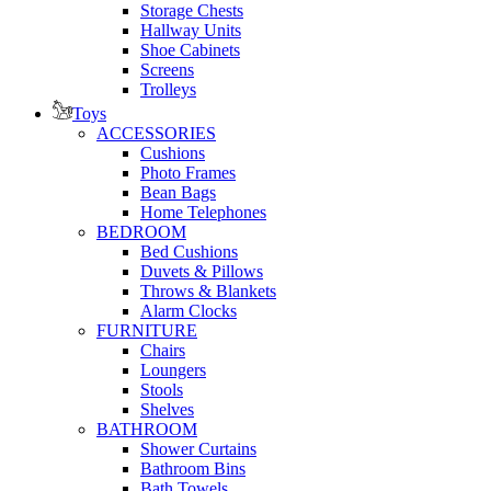
Storage Chests
Hallway Units
Shoe Cabinets
Screens
Trolleys
Toys
ACCESSORIES
Cushions
Photo Frames
Bean Bags
Home Telephones
BEDROOM
Bed Cushions
Duvets & Pillows
Throws & Blankets
Alarm Clocks
FURNITURE
Chairs
Loungers
Stools
Shelves
BATHROOM
Shower Curtains
Bathroom Bins
Bath Towels