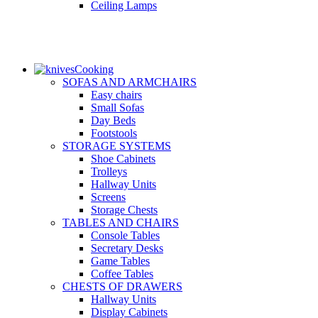
Ceiling Lamps
Cooking
SOFAS AND ARMCHAIRS
Easy chairs
Small Sofas
Day Beds
Footstools
STORAGE SYSTEMS
Shoe Cabinets
Trolleys
Hallway Units
Screens
Storage Chests
TABLES AND CHAIRS
Console Tables
Secretary Desks
Game Tables
Coffee Tables
CHESTS OF DRAWERS
Hallway Units
Display Cabinets