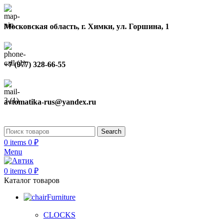
Московская область, г. Химки, ул. Горшина, 1
+7 (977) 328-66-55
avtomatika-rus@yandex.ru
Search
0
items
0
₽
Menu
0
items
0
₽
Каталог товаров
Furniture
CLOCKS