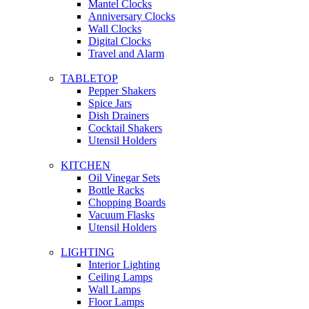
Mantel Clocks
Anniversary Clocks
Wall Clocks
Digital Clocks
Travel and Alarm
TABLETOP
Pepper Shakers
Spice Jars
Dish Drainers
Сocktail Shakers
Utensil Holders
KITCHEN
Oil Vinegar Sets
Bottle Racks
Chopping Boards
Vacuum Flasks
Utensil Holders
LIGHTING
Interior Lighting
Ceiling Lamps
Wall Lamps
Floor Lamps