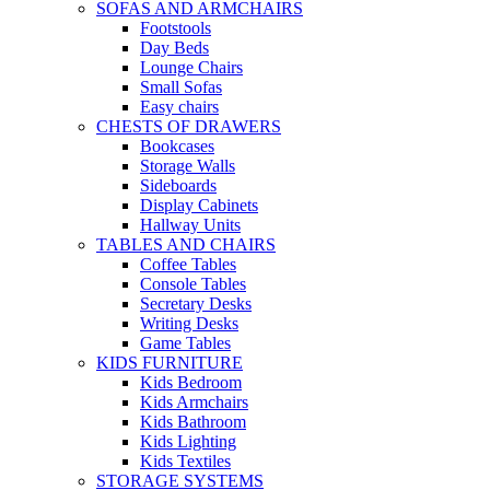
SOFAS AND ARMCHAIRS
Footstools
Day Beds
Lounge Chairs
Small Sofas
Easy chairs
CHESTS OF DRAWERS
Bookcases
Storage Walls
Sideboards
Display Cabinets
Hallway Units
TABLES AND CHAIRS
Coffee Tables
Console Tables
Secretary Desks
Writing Desks
Game Tables
KIDS FURNITURE
Kids Bedroom
Kids Armchairs
Kids Bathroom
Kids Lighting
Kids Textiles
STORAGE SYSTEMS