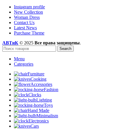
Instagram profile
New Collection
Woman Dress
Contact Us
Latest News
Purchase Theme
АВТиК
© 2025
Все права защищены
.
Search
Menu
Categories
Furniture
Cooking
Accessories
Fashion
Clocks
Lighting
Toys
Hand Made
Minimalism
Electronics
Cars