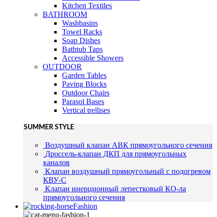
Kitchen Textiles
BATHROOM
Washbasins
Towel Racks
Soap Dishes
Bathtub Taps
Accessible Showers
OUTDOOR
Garden Tables
Paving Blocks
Outdoor Chairs
Parasol Bases
Vertical trellises
SUMMER STYLE
Воздушный клапан АВК прямоугольного сечения
Дроссель-клапан ДКП для прямоугольных
каналов
Клапан воздушный прямоугольный с подогревом
КВУ-С
Клапан инерционный лепестковый КО-ла
прямоугольного сечения
Fashion