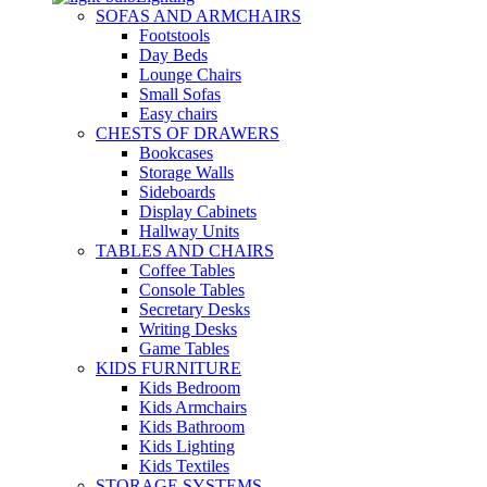
SOFAS AND ARMCHAIRS
Footstools
Day Beds
Lounge Chairs
Small Sofas
Easy chairs
CHESTS OF DRAWERS
Bookcases
Storage Walls
Sideboards
Display Cabinets
Hallway Units
TABLES AND CHAIRS
Coffee Tables
Console Tables
Secretary Desks
Writing Desks
Game Tables
KIDS FURNITURE
Kids Bedroom
Kids Armchairs
Kids Bathroom
Kids Lighting
Kids Textiles
STORAGE SYSTEMS