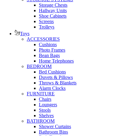
Storage Chests
Hallway Units
Shoe Cabinets
Screens
Trolleys
Toys
ACCESSORIES
Cushions
Photo Frames
Bean Bags
Home Telephones
BEDROOM
Bed Cushions
Duvets & Pillows
Throws & Blankets
Alarm Clocks
FURNITURE
Chairs
Loungers
Stools
Shelves
BATHROOM
Shower Curtains
Bathroom Bins