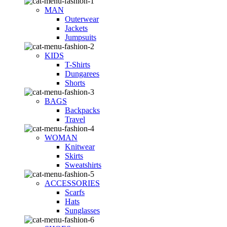
MAN
Outerwear
Jackets
Jumpsuits
KIDS
T-Shirts
Dungarees
Shorts
BAGS
Backpacks
Travel
WOMAN
Knitwear
Skirts
Sweatshirts
ACCESSORIES
Scarfs
Hats
Sunglasses