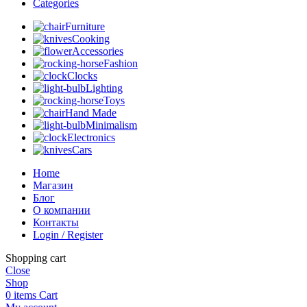
Categories
Furniture
Cooking
Accessories
Fashion
Clocks
Lighting
Toys
Hand Made
Minimalism
Electronics
Cars
Home
Магазин
Блог
О компании
Контакты
Login / Register
Shopping cart
Close
Shop
0
items
Cart