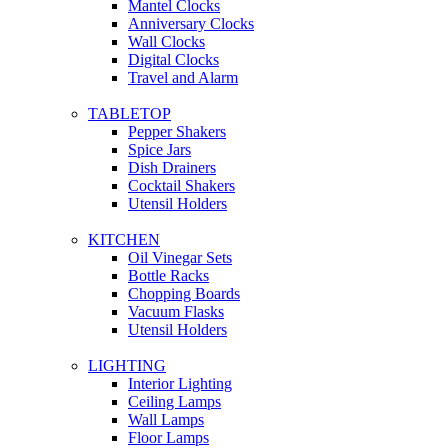
Mantel Clocks
Anniversary Clocks
Wall Clocks
Digital Clocks
Travel and Alarm
TABLETOP
Pepper Shakers
Spice Jars
Dish Drainers
Сocktail Shakers
Utensil Holders
KITCHEN
Oil Vinegar Sets
Bottle Racks
Chopping Boards
Vacuum Flasks
Utensil Holders
LIGHTING
Interior Lighting
Ceiling Lamps
Wall Lamps
Floor Lamps