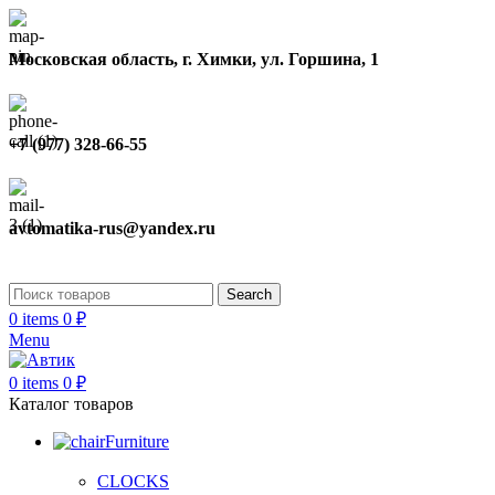
Московская область, г. Химки, ул. Горшина, 1
+7 (977) 328-66-55
avtomatika-rus@yandex.ru
Search
0
items
0
₽
Menu
0
items
0
₽
Каталог товаров
Furniture
CLOCKS