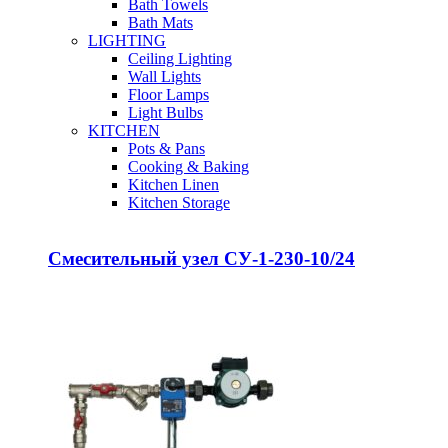
Bath Towels
Bath Mats
LIGHTING
Ceiling Lighting
Wall Lights
Floor Lamps
Light Bulbs
KITCHEN
Pots & Pans
Cooking & Baking
Kitchen Linen
Kitchen Storage
Смесительный узел СУ-1-230-10/24