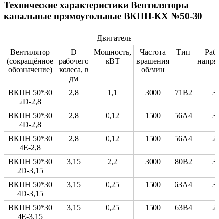
Технические характеристики Вентиляторы
канальные прямоугольные ВКПН-КХ №50-30
Двигатель
Вентилятор
D
Мощность,
Частота
Тип
Раб
(сокращённое
рабочего
кВТ
вращения
напря
обозначение)
колеса, в
об/мин
дм
ВКПН 50*30
2,8
1,1
3000
71B2
3
2D-2,8
ВКПН 50*30
2,8
0,12
1500
56A4
3
4D-2,8
ВКПН 50*30
2,8
0,12
1500
56A4
2
4E-2,8
ВКПН 50*30
3,15
2,2
3000
80B2
3
2D-3,15
ВКПН 50*30
3,15
0,25
1500
63A4
3
4D-3,15
ВКПН 50*30
3,15
0,25
1500
63B4
2
4E-3,15