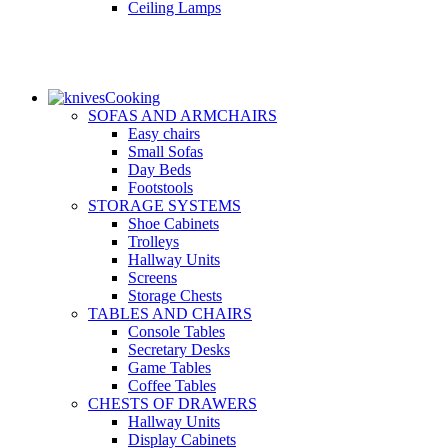
Ceiling Lamps
Cooking
SOFAS AND ARMCHAIRS
Easy chairs
Small Sofas
Day Beds
Footstools
STORAGE SYSTEMS
Shoe Cabinets
Trolleys
Hallway Units
Screens
Storage Chests
TABLES AND CHAIRS
Console Tables
Secretary Desks
Game Tables
Coffee Tables
CHESTS OF DRAWERS
Hallway Units
Display Cabinets