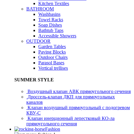
Kitchen Textiles
BATHROOM
Washbasins
Towel Racks
Soap Dishes
Bathtub Taps
Accessible Showers
OUTDOOR
Garden Tables
Paving Blocks
Outdoor Chairs
Parasol Bases
Vertical trellises
SUMMER STYLE
Воздушный клапан АВК прямоугольного сечения
Дроссель-клапан ДКП для прямоугольных
каналов
Клапан воздушный прямоугольный с подогревом
КВУ-С
Клапан инерционный лепестковый КО-ла
прямоугольного сечения
Fashion