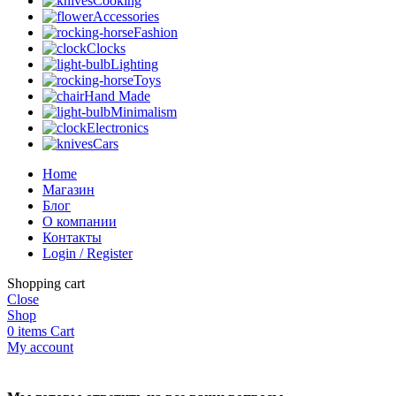
Cooking
Accessories
Fashion
Clocks
Lighting
Toys
Hand Made
Minimalism
Electronics
Cars
Home
Магазин
Блог
О компании
Контакты
Login / Register
Shopping cart
Close
Shop
0
items
Cart
My account