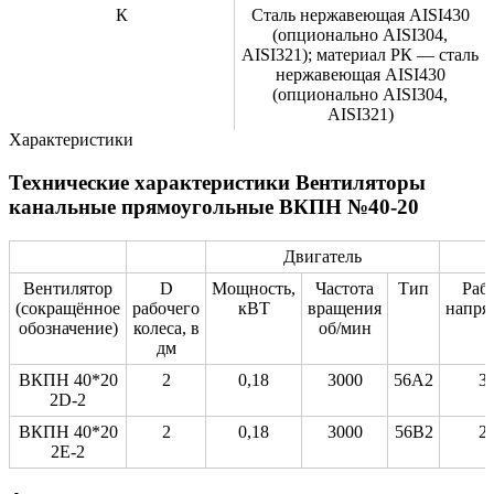
К
Сталь нержавеющая AISI430
(опционально AISI304,
AISI321); материал РК — сталь
нержавеющая AISI430
(опционально AISI304,
AISI321)
Характеристики
Технические характеристики Вентиляторы
канальные прямоугольные ВКПН №40-20
Двигатель
Вентилятор
D
Мощность,
Частота
Тип
Раб
(сокращённое
рабочего
кВТ
вращения
напря
обозначение)
колеса, в
об/мин
дм
ВКПН 40*20
2
0,18
3000
56A2
3
2D-2
ВКПН 40*20
2
0,18
3000
56B2
2
2E-2